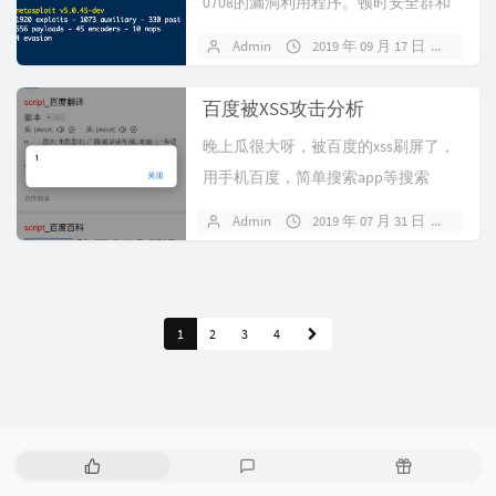
0708的漏洞利用程序。顿时安全群和
朋友圈就爆炸了-奈何接...
Admin
2019 年 09 月 17 日
暂无
百度被XSS攻击分析
晚上瓜很大呀，被百度的xss刷屏了，
用手机百度，简单搜索app等搜索
script都会弹框1。查看源代码搜...
Admin
2019 年 07 月 31 日
2 条
1
2
3
4
热
最
随
门
新
机