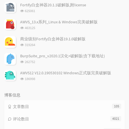
文
评
文
Fortify白盒神器20.1.1破解版,附license
章
论
章
浏
625061
览
次
AWVS_13.x系列_Linux & Windows完美破解版
数:
浏
463125
览
次
商业级别Fortify白盒神器19.1.0破解版
数:
浏
319264
览
次
BurpSuite_pro_v2020.1汉化+破解版(含下载地址)
数:
浏
262752
览
次
AWVS12 V12.0.190530102 Windows正式版完美破解版
数:
浏
186998
览
次
数:
博客信息
文章数目
105
评论数目
4021