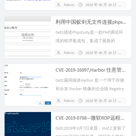
一款基于P...
Admin
2019 年 09 月 29 日
暂无
利用中国蚁剑无文件连接phpstudy后门方法
0x01描述Phpstudy是一款PHP调试环
境的程序集成包，集成了最新的
Apache、PHP、phpM...
Admin
2019 年 09 月 26 日
暂无
CVE-2019-16097,Harbor 任意管理员注册漏洞复现与批量脚本
0x01漏洞描述Harbor 是一个用于存储
和分发 Docker 镜像的企业级 Registry
服务器...
Admin
2019 年 09 月 20 日
暂无
CVE-2019-0708—微软RDP远程桌面代码执行漏洞复现
0x012019年9月7日凌晨，msf上更新了