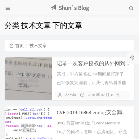
Shun`s Blog
分类 技术文章 下的文章
首页
技术文章
记录一次客户授权的从外网到内网渗透测试过程
某日，甲方爸爸在HW期间被打穿了，
已经修复完漏洞，让我们再给看看能
不能再进内网溜达溜达…下班回到家
Admin
2020 年 02 月 16 日
暂无
夜里发...
CVE-2019-16868-emlog安全漏洞分析复现
0x01 前言emlog是 "Every Memory
Log" 的简称，意即：点滴记忆。它是