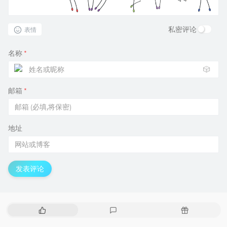
私密评论
表情
名称
*
🎲
邮箱
*
地址
发表评论
热
最
随
门
新
机