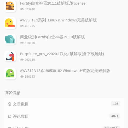
文
评
文
Fortify白盒神器20.1.1破解版,附license
章
论
章
浏
623418
览
次
AWVS_13.x系列_Linux & Windows完美破解版
数:
浏
461275
览
次
商业级别Fortify白盒神器19.1.0破解版
数:
浏
318170
览
次
BurpSuite_pro_v2020.1汉化+破解版(含下载地址)
数:
浏
262119
览
次
AWVS12 V12.0.190530102 Windows正式版完美破解版
数:
浏
186183
览
次
数:
博客信息
文章数目
105
评论数目
4021