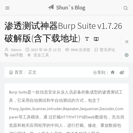
Shun`s Blog
渗透测试神器Burp Suite v1.7.26
破解版(含下载地址)
博
发
Admin
2017 年 09 月 12 日
3936 次浏览
暂无评论
主：
布
分
686字数
安全工具
时
类：
间：
首页
正文
分享到：
Burp Suite是一款信息安全从业人员必备的集成型的渗透测试工
具，它采用自动测试和半自动测试的方式，包含了
Proxy,Spider,Scanner,Intruder,Repeater,Sequencer,Decoder,Com
parer等工具模块。通 过拦截HTTP/HTTPS的web数据包，充当浏
览器和相关应用程序的中间人，进行拦截、修改、重放数据包