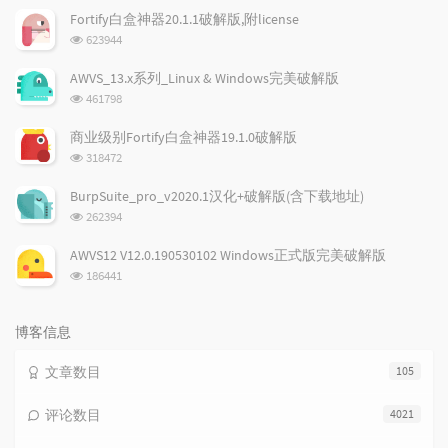
文
评
文
Fortify白盒神器20.1.1破解版,附license
章
论
章
浏
623944
览
次
AWVS_13.x系列_Linux & Windows完美破解版
数:
浏
461798
览
次
商业级别Fortify白盒神器19.1.0破解版
数:
浏
318472
览
次
BurpSuite_pro_v2020.1汉化+破解版(含下载地址)
数:
浏
262394
览
次
AWVS12 V12.0.190530102 Windows正式版完美破解版
数:
浏
186441
览
次
数:
博客信息
文章数目
105
评论数目
4021