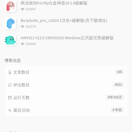
次
商业级别Fortify白盒神器19.1.0破解版
数:
浏
318947
览
次
BurpSuite_pro_v2020.1汉化+破解版(含下载地址)
数:
浏
262574
览
次
AWVS12 V12.0.190530102 Windows正式版完美破解版
数:
浏
186680
览
次
数:
博客信息
文章数目
105
评论数目
4021
运行天数
9年316天
最后活动
5 年前