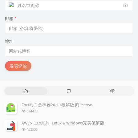
🎲
邮箱
*
地址
发表评论
热
最
随
门
新
机
文
评
文
Fortify白盒神器20.1.1破解版,附license
章
论
章
浏
624478
览
次
AWVS_13.x系列_Linux & Windows完美破解版
数:
浏
462535
览