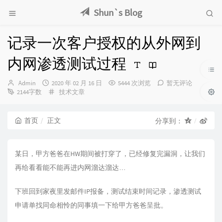
Shun`s Blog
记录一次客户授权的从外网到
内网渗透测试过程
博
发
Admin
2020 年 02 月 16 日
5444 次浏览
暂无评论
主：
布
分
2144字数
技术文章
时
类：
间：
首页
正文
分享到：
某日，甲方爸爸在HW期间被打穿了，已经修复完漏洞，让我们
再给看看能不能再进内网溜达溜达…
下班回到家夜里发邮件IP报备，测试结束时间记录，渗透测试
申请单找同命相怜的同事填一下给甲方爸爸呈批。