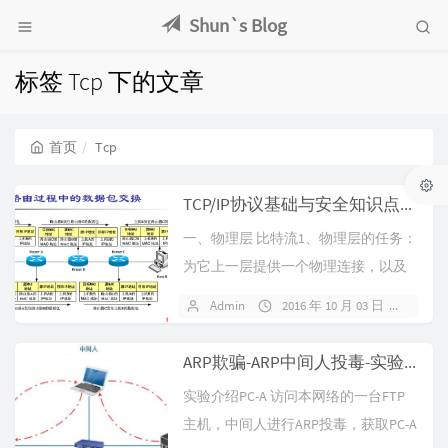
Shun`s Blog
标签 Tcp 下的文章
首页
Tcp
TCP/IP协议基础与安全知识点整理
一、物理层 比特流1、物理层的任务：
为它上一层提供一个物理连接，以及
他们的机械、电气、功能和过程特
Admin
2016 年 10 月 03 日
暂无
性。...
ARP欺骗-ARP中间人投毒-实验报告
实验介绍PC-A 访问本网络的一台FTP
主机，中间人进行ARP投毒，获取PC-A