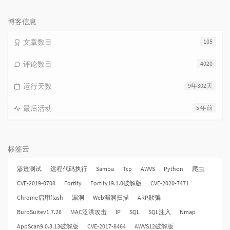
览
次
数:
博客信息
文章数目
105
评论数目
4020
运行天数
9年302天
最后活动
5 年前
标签云
渗透测试
远程代码执行
Samba
Tcp
AWVS
Python
爬虫
CVE-2019-0708
Fortify
Fortify19.1.0破解版
CVE-2020-7471
Chrome启用flash
漏洞
Web漏洞扫描
ARP欺骗
BurpSuitev1.7.26
MAC泛洪攻击
IP
SQL
SQL注入
Nmap
AppScan9.0.3.13破解版
CVE-2017-8464
AWVS12破解版