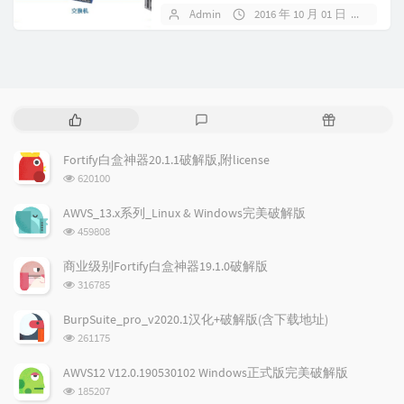
和FTP之间的回话记录，...
Admin
2016 年 10 月 01 日
暂无
热
最
随
门
新
机
文
评
文
Fortify白盒神器20.1.1破解版,附license
章
论
章
浏
620100
览
次
AWVS_13.x系列_Linux & Windows完美破解版
数:
浏
459808
览
次
商业级别Fortify白盒神器19.1.0破解版
数:
浏
316785
览
次
BurpSuite_pro_v2020.1汉化+破解版(含下载地址)
数:
浏
261175
览
次
AWVS12 V12.0.190530102 Windows正式版完美破解版
数:
浏
185207