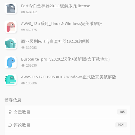
文
评
文
Fortify白盒神器20.1.1破解版,附license
章
论
章
浏
624662
览
次
AWVS_13.x系列_Linux & Windows完美破解版
数:
浏
462775
览
次
商业级别Fortify白盒神器19.1.0破解版
数:
浏
319083
览
次
BurpSuite_pro_v2020.1汉化+破解版(含下载地址)
数:
浏
262630
览
次
AWVS12 V12.0.190530102 Windows正式版完美破解版
数:
浏
186806
览
次
数:
博客信息
文章数目
105
评论数目
4021