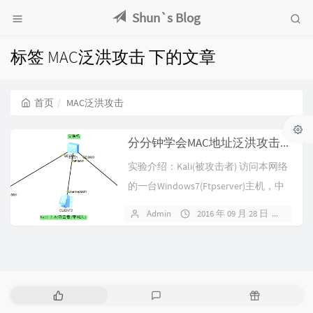
Shun`s Blog
标签 MAC泛洪攻击 下的文章
首页
MAC泛洪攻击
分分钟学会MAC地址泛洪攻击之实验报告
实验介绍：Kali(被攻击者) 访问本网络
的一台Windows7(Ftpserver)主机，中
间人(ka...
Admin
2016 年 09 月 28 日
暂无
热
最
随
门
新
机