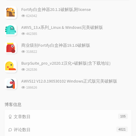
门
新
机
文
评
文
Fortify白盒神器20.1.1破解版,附license
章
论
章
浏
624342
览
次
AWVS_13.x系列_Linux & Windows完美破解版
数:
浏
462385
览
次
商业级别Fortify白盒神器19.1.0破解版
数:
浏
318822
览
次
BurpSuite_pro_v2020.1汉化+破解版(含下载地址)
数:
浏
262536
览
次
AWVS12 V12.0.190530102 Windows正式版完美破解版
数:
浏
186626
览
次
数:
博客信息
文章数目
105
评论数目
4021