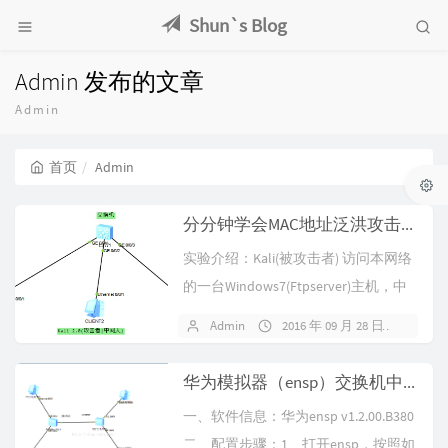
Shun`s Blog
Admin 发布的文章
Admin
首页
Admin
分分钟学会MAC地址泛洪攻击之实验报告
实验介绍：Kali(被攻击者) 访问本网络
的一台Windows7(Ftpserver)主机，中
间人(ka...
Admin
2016 年 09 月 28 日
暂无
华为模拟器（ensp）交换机中配置Vlan
一、软件信息：华为ensp v1.2.00.B380
二、配置步骤：1、打开ensp，按照如