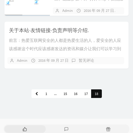
图画出拓扑结构...
Admin
2016 年 09 月 27 日
暂无
关于本站-友情链接-负责声明等介绍.
前言：热爱互联网安全的人都是热爱生活的人，爱安全的人应
该感谢这个时代应该感谢发达的资讯和媒介让我们可以学习到
如此丰富多彩的安全技术但是同时热爱安全的人往往...
Admin
2016 年 09 月 27 日
暂无评论
1
...
15
16
17
18
热
最
随