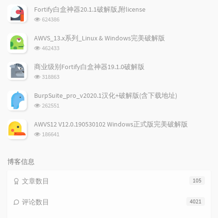
文
评
文
Fortify白盒神器20.1.1破解版,附license
章
论
章
浏
624386
览
次
AWVS_13.x系列_Linux & Windows完美破解版
数:
浏
462433
览
次
商业级别Fortify白盒神器19.1.0破解版
数:
浏
318863
览
次
BurpSuite_pro_v2020.1汉化+破解版(含下载地址)
数:
浏
262551
览
次
AWVS12 V12.0.190530102 Windows正式版完美破解版
数:
浏
186641
览
次
数:
博客信息
文章数目
105
评论数目
4021