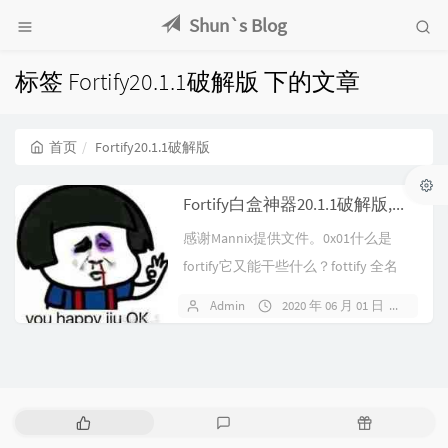
Shun`s Blog
标签 Fortify20.1.1破解版 下的文章
首页
Fortify20.1.1破解版
Fortify白盒神器20.1.1破解版,附license
感谢Mannix提供文件。0x01什么是
fortify它又能干些什么？fottify 全名
叫：Forti...
Admin
2020 年 06 月 01 日
114
热
最
随
门
新
机