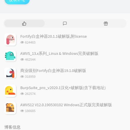
热
最
随
门
新
机
文
评
文
Fortify白盒神器20.1.1破解版,附license
章
论
章
浏
624483
览
次
AWVS_13.x系列_Linux & Windows完美破解版
数:
浏
462544
览
次
商业级别Fortify白盒神器19.1.0破解版
数:
浏
318959
览
次
BurpSuite_pro_v2020.1汉化+破解版(含下载地址)
数:
浏
262574
览
次
AWVS12 V12.0.190530102 Windows正式版完美破解版
数:
浏
186685
览
次
数:
博客信息