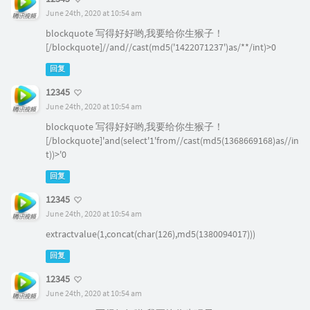
June 24th, 2020 at 10:54 am
blockquote 写得好好哟,我要给你生猴子！
[/blockquote]//and//cast(md5('1422071237')as/**/int)>0
回复
12345
June 24th, 2020 at 10:54 am
blockquote 写得好好哟,我要给你生猴子！
[/blockquote]'and(select'1'from//cast(md5(1368669168)as//in
t))>'0
回复
12345
June 24th, 2020 at 10:54 am
extractvalue(1,concat(char(126),md5(1380094017)))
回复
12345
June 24th, 2020 at 10:54 am