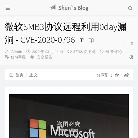
Shun`s Blog
微软SMB3协议远程利用0day漏
洞 - CVE-2020-0796
博
发
Admin
2020 年 03 月 11 日
57768 次浏览
65 条评论
主：
布
分
1274字数
安全通告
时
类：
间：
首页
正文
分享到：