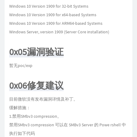
Windows 10 Version 1909 for 32-bit Systems
Windows 10 Version 1909 for x64-based Systems
Windows 10 Version 1909 for ARM64-based Systems
Windows Server, version 1909 (Server Core installation)
0x05漏洞验证
暂无poc/exp
0x06修复建议
目前微软没有发布漏洞详情及补丁。
缓解措施：
1.禁用SMbv3 compression。
禁用SMbv3 compression 可以在 SMBv3 Server 的 Powe rshell 中
执行如下代码