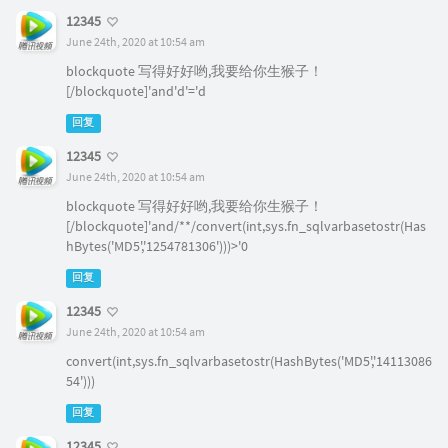
12345
June 24th, 2020 at 10:54 am
blockquote 写得好好哟,我要给你生猴子！
[/blockquote]'and'd'='d
回复
12345
June 24th, 2020 at 10:54 am
blockquote 写得好好哟,我要给你生猴子！
[/blockquote]'and/**/convert(int,sys.fn_sqlvarbasetostr(Has
hBytes('MD5','1254781306')))>'0
回复
12345
June 24th, 2020 at 10:54 am
convert(int,sys.fn_sqlvarbasetostr(HashBytes('MD5','14113086
54')))
回复
12345