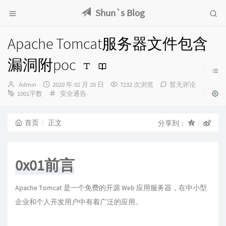
Shun`s Blog
Apache Tomcat服务器文件包含
漏洞附poc
博
发
Admin
2020 年 02 月 20 日
7232 次浏览
暂无评论
主：
布
分
1001字数
安全通告
时
类：
间：
首页
正文
分享到：
0x01前言
Apache Tomcat 是一个免费的开源 Web 应用服务器，在中小型
企业和个人开发用户中有着广泛的应用。