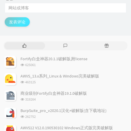
发表评论
热
最
随
门
新
机
文
评
文
Fortify白盒神器20.1.1破解版,附license
章
论
章
浏
625061
览
次
AWVS_13.x系列_Linux & Windows完美破解版
数:
浏
463125
览
次
商业级别Fortify白盒神器19.1.0破解版
数:
浏
319264
览
次
BurpSuite_pro_v2020.1汉化+破解版(含下载地址)
数:
浏
262752
览
次
AWVS12 V12.0.190530102 Windows正式版完美破解版