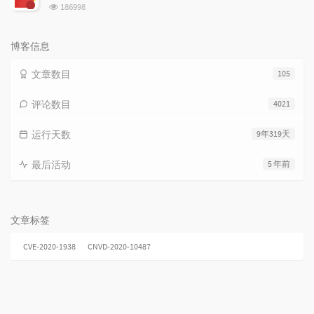
数:
浏
186998
览
次
数:
博客信息
文章数目
105
评论数目
4021
运行天数
9年319天
最后活动
5 年前
文章标签
CVE-2020-1938
CNVD-2020-10487