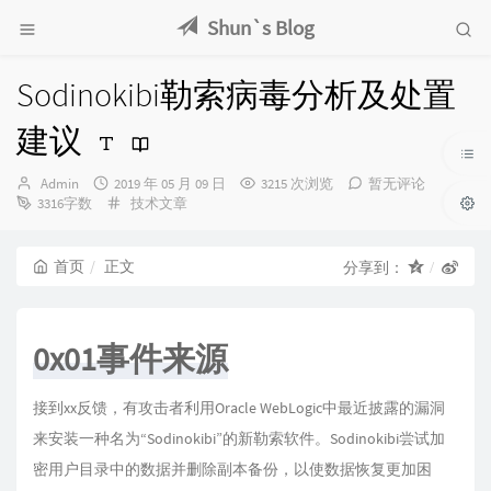
Shun`s Blog
Sodinokibi勒索病毒分析及处置
建议
博
发
Admin
2019 年 05 月 09 日
3215 次浏览
暂无评论
主：
布
分
3316字数
技术文章
时
类：
间：
首页
正文
分享到：
0x01事件来源
接到xx反馈，有攻击者利用Oracle WebLogic中最近披露的漏洞
来安装一种名为“Sodinokibi”的新勒索软件。Sodinokibi尝试加
密用户目录中的数据并删除副本备份，以使数据恢复更加困