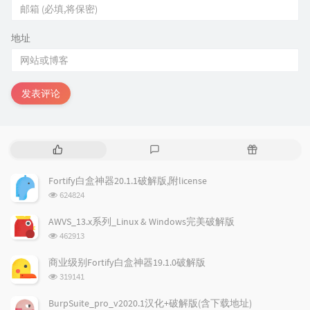
地址
发表评论
热
最
随
门
新
机
文
评
文
Fortify白盒神器20.1.1破解版,附license
章
论
章
浏
624824
览
次
AWVS_13.x系列_Linux & Windows完美破解版
数:
浏
462913
览
次
商业级别Fortify白盒神器19.1.0破解版
数:
浏
319141
览
次
BurpSuite_pro_v2020.1汉化+破解版(含下载地址)