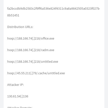
fa2bccdb9db2583c2f9ff6a536e824f4311c9a8a9842505a0323f027b
8b51451
Distribution URLs:
hxxp://188.166.74[.]218/office.exe
hxxp://188.166.74[.]218/radm.exe
hxxp://188.166.74[.]218/untitled.exe
hxxp://45.55.211[.]79/.cache/untitled.exe
Attacker IP:
130.61.54[.]136
Attacker Domain: