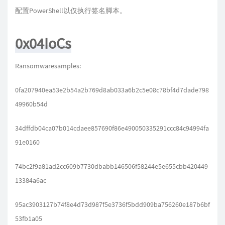
配置PowerShell以仅执行签名脚本。
0x04IoCs
Ransomwaresamples:
0fa207940ea53e2b54a2b769d8ab033a6b2c5e08c78bf4d7dade798
49960b54d
34dffdb04ca07b014cdaee857690f86e490050335291ccc84c94994fa
91e0160
74bc2f9a81ad2cc609b7730dbabb146506f58244e5e655cbb420449
13384a6ac
95ac3903127b74f8e4d73d987f5e3736f5bdd909ba756260e187b6bf
53fb1a05