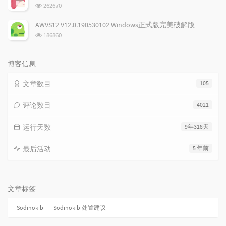
数:
浏
262670
览
次
AWVS12 V12.0.190530102 Windows正式版完美破解版
数:
浏
186860
览
次
数:
博客信息
文章数目
105
评论数目
4021
运行天数
9年318天
最后活动
5 年前
文章标签
Sodinokibi
Sodinokibi处置建议