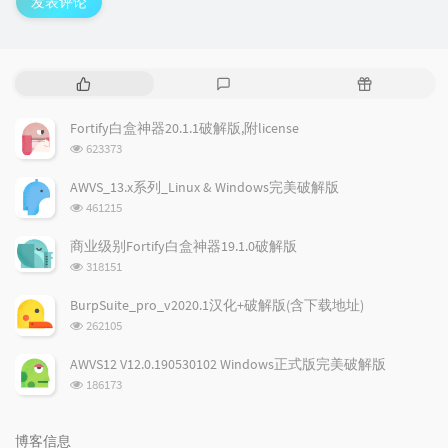
发表评论
热
最
随
门
新
机
文
评
文
Fortify白盒神器20.1.1破解版,附license
章
论
章
浏
623373
览
次
AWVS_13.x系列_Linux & Windows完美破解版
数:
浏
461215
览
次
商业级别Fortify白盒神器19.1.0破解版
数:
浏
318151
览
次
BurpSuite_pro_v2020.1汉化+破解版(含下载地址)
数:
浏
262105
览
次
AWVS12 V12.0.190530102 Windows正式版完美破解版
数:
浏
186173
览
次
数:
博客信息