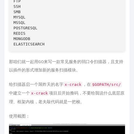
FTP

SSH

SMB

MYSQL

MSSQL

POSTGRESQL

REDIS

MONGODB

ELASTICSEARCH
那咱们就一起用GO来写一款常见服务的弱口令扫描器，且支持
以插件的形式增加新的服务扫描模块。
给扫描器启一个屌炸天的名字
，在
x-crack
$GOPATH/src/
中建立一个
项目后开始撸码，不要给我说什么底层原
x-crack
理、框架内核，老夫敲代码就是一把梭。
使用截图：