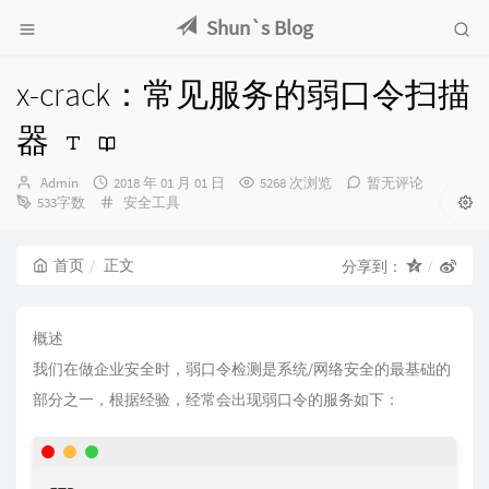
Shun`s Blog
x-crack：常见服务的弱口令扫描
器
博
发
Admin
2018 年 01 月 01 日
5268 次浏览
暂无评论
主：
布
分
533字数
安全工具
时
类：
间：
首页
正文
分享到：
概述
我们在做企业安全时，弱口令检测是系统/网络安全的最基础的
部分之一，根据经验，经常会出现弱口令的服务如下：