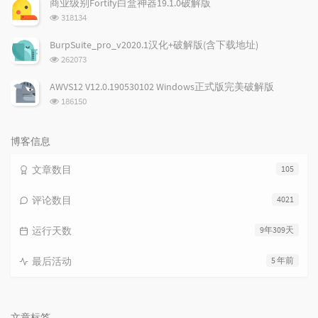
商业级别Fortify白盒神器19.1.0破解版
数:
浏
318134
览
次
BurpSuite_pro_v2020.1汉化+破解版(含下载地址)
数:
浏
262073
览
次
AWVS12 V12.0.190530102 Windows正式版完美破解版
数:
浏
186150
览
次
数:
博客信息
文章数目
105
评论数目
4021
运行天数
9年309天
最后活动
5 年前
文章标签