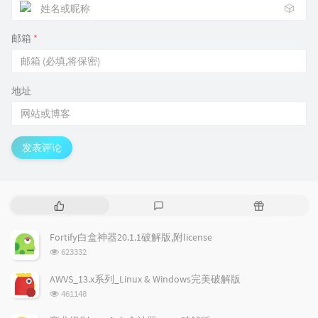
🎲
邮箱
*
地址
发表评论
热
最
随
门
新
机
文
评
文
Fortify白盒神器20.1.1破解版,附license
章
论
章
浏
623332
览
次
AWVS_13.x系列_Linux & Windows完美破解版
数:
浏
461148
览
次