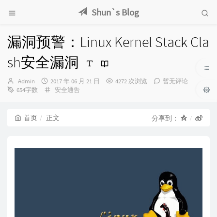
Shun`s Blog
漏洞预警：Linux Kernel Stack Cla
sh安全漏洞
博
发
Admin
2017 年 06 月 21 日
4272 次浏览
暂无评论
主：
布
分
654字数
安全通告
时
类：
间：
首页
正文
分享到：