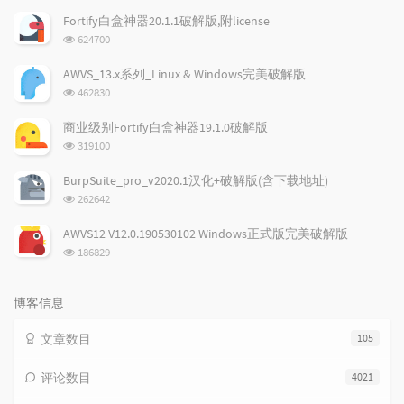
文
评
文
Fortify白盒神器20.1.1破解版,附license
章
论
章
浏
624700
览
次
AWVS_13.x系列_Linux & Windows完美破解版
数:
浏
462830
览
次
商业级别Fortify白盒神器19.1.0破解版
数:
浏
319100
览
次
BurpSuite_pro_v2020.1汉化+破解版(含下载地址)
数:
浏
262642
览
次
AWVS12 V12.0.190530102 Windows正式版完美破解版
数:
浏
186829
览
次
数:
博客信息
文章数目
105
评论数目
4021