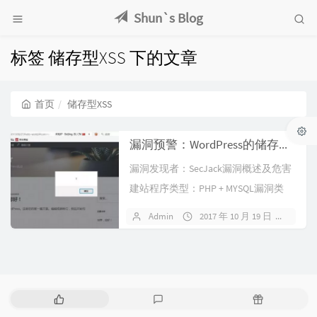
Shun`s Blog
标签 储存型XSS 下的文章
首页
储存型XSS
漏洞预警：WordPress的储存型XSS漏洞
漏洞发现者：SecJack漏洞概述及危害
建站程序类型：PHP + MYSQL漏洞类
型：储存型XSS缺陷文...
Admin
2017 年 10 月 19 日
暂无
热
最
随
门
新
机