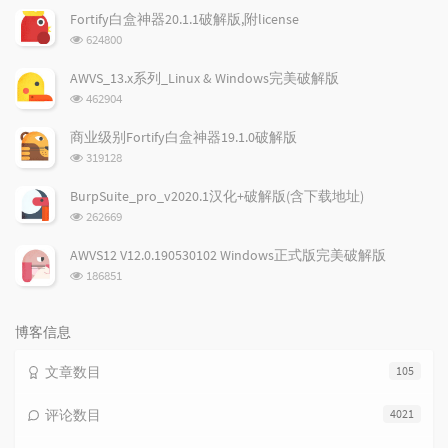
文
评
文
Fortify白盒神器20.1.1破解版,附license
章
论
章
浏
624800
览
次
AWVS_13.x系列_Linux & Windows完美破解版
数:
浏
462904
览
次
商业级别Fortify白盒神器19.1.0破解版
数:
浏
319128
览
次
BurpSuite_pro_v2020.1汉化+破解版(含下载地址)
数:
浏
262669
览
次
AWVS12 V12.0.190530102 Windows正式版完美破解版
数:
浏
186851
览
次
数:
博客信息
文章数目
105
评论数目
4021