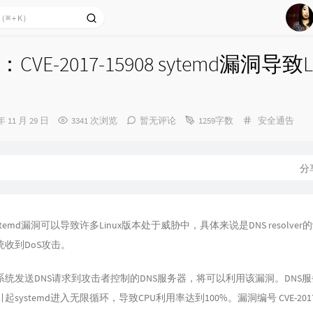
22
23
VE-2017-15908 sytemd漏洞导致Li
24
25
26
分
年 11 月 29 日
3341 次浏览
暂无评论
1259字数
安全通告
27
类：
28
分
29
30
31
temd漏洞可以导致许多Linux版本处于威胁中，具体来说是DNS resolve
32
收到DoS攻击。
33
统发送DNS请求到攻击者控制的DNS服务器，将可以利用该漏洞。DNS
34
systemd进入无限循环，导致CPU利用率达到100%。漏洞编号 CVE-2017-
35