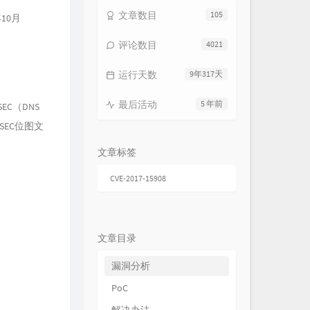
奔跑在孤傲的路上
旅行团乐队
文章数目
105
10月
奔
孙燕姿
评论数目
4021
奔跑吧兄弟
筷子兄弟
终点起点
LOKEY低调组合
运行天数
9年317天
海啸
Soler
最后活动
5 年前
C（DNS
New day
黄子韬
NSEC位图文
即刻出发
吉克隽逸
文章标签
飞
谭维维
CVE-2017-15908
再不疯狂我们就老了
李宇春
新的自我
A-Lin
趁你还年轻
华晨宇
文章目录
路...一直都在
陈奕迅
漏洞分析
发光时代
张杰
武装
PoC
江映蓉
冒险
黄雅莉