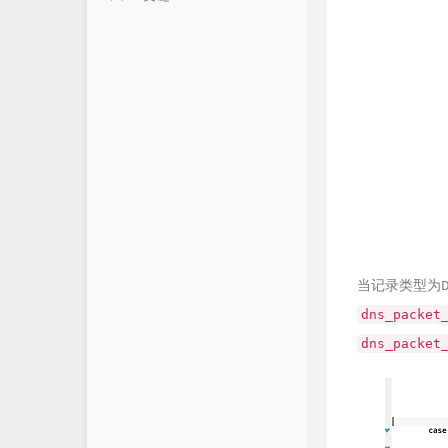
朋友
堕络's Blog
时光机
颓废's Blog
留言互动
法海之路
文章归档
TRY`s Blog
渊龙Sec团队博客
FairGuard反外挂
网络安全技术博客
当记录类型为DN
dns_packet
dns_packet