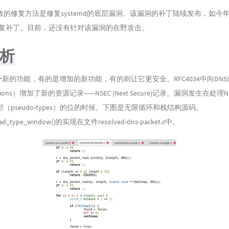
36
的修复方法是修复systemd的底层漏洞。该漏洞的补丁陆续发布，如今年
37
布修复补丁。目前，还没有针对该漏洞的在野攻击。
38
析
39
40
予新的功能，有的是增加的新功能，有的则让它更安全。RFC4034中向DNSSE
41
Extensions）增加了新的资源记录——NSEC (Next Secure)记录。漏洞发生在处理
42
（pseudo-types）的位的时候。下图是无限循环和栈结构源码。
43
read_type_window()的实现在文件resolved-dns-packet.c中。
44
45
46
47
48
49
50