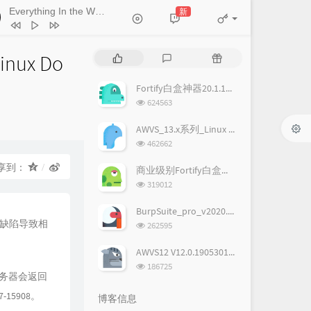
Everything In the World
新
- 曲婉婷
Everything In the World
曲婉婷
某时某刻 Catch me when I fall
鹿晗
nux Do
热
最
随
就是现在
王力宏
门
新
机
热血新纪录
海龟先生
文
评
文
Fortify白盒神器20.1.1破解版,附license
章
论
章
浏
624563
青春没有终点
逃跑计划
览
次
我的未来式
郭采洁
AWVS_13.x系列_Linux & Windows完美破解版
数:
浏
462662
big up 咆哮
尚雯婕
览
次
享到：
就现在
吴莫愁
商业级别Fortify白盒神器19.1.0破解版
数:
浏
319012
骄傲的少年
南征北战NZBZ
览
次
BurpSuite_pro_v2020.1汉化+破解版(含下载地址)
青春留言
刘瑞琦
数:
r的缺陷导致相
浏
262595
我在飞
萧敬腾
览
次
AWVS12 V12.0.190530102 Windows正式版完美破解版
天亮就飞吧
蒋敦豪
数:
浏
186725
服务器会返回
放心去飞
欧豪 / 杨洋 / 胡夏
览
次
15908。
我要飞
F.I.R.飞儿乐团
博客信息
数: