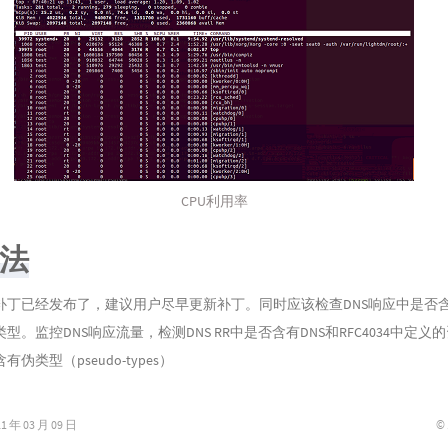
CPU利用率
法
丁已经发布了，建议用户尽早更新补丁。同时应该检查DNS响应中是否含有R
型。监控DNS响应流量，检测DNS RR中是否含有DNS和RFC4034中定义
伪类型（pseudo-types）
©
年 03 月 09 日