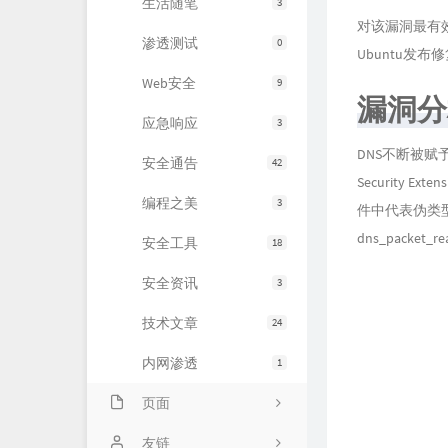
生活随笔
3
对该漏洞最有效
渗透测试
0
Ubuntu发
Web安全
9
漏洞分
应急响应
3
DNS不断被赋
安全通告
42
Security 
编程之美
3
件中代表伪类型
dns_packet_
安全工具
18
安全资讯
3
技术文章
24
内网渗透
1
页面
About
友链