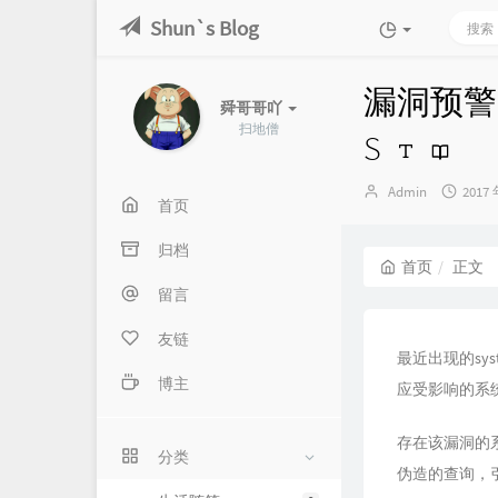
Shun`s Blog
漏洞预警：C
舜哥哥吖
扫地僧
S
博
发
Admin
2017 
首页
主：
布
时
归档
间：
首页
正文
留言
友链
最近出现的sys
博主
应受影响的系统
存在该漏洞的系
分类
伪造的查询，引起