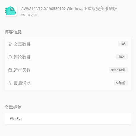
览
次
AWVS12 V12.0.190530102 Windows正式版完美破解版
数:
浏
186825
览
次
数:
博客信息
文章数目
105
评论数目
4021
运行天数
9年318天
最后活动
5 年前
文章标签
WebEye