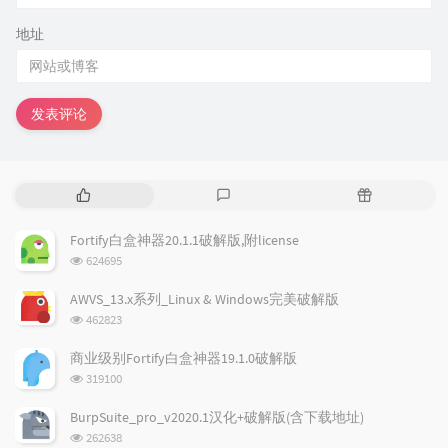
地址
发表评论
热
最
随
门
新
机
文
评
文
Fortify白盒神器20.1.1破解版,附license
章
论
章
浏
624695
览
次
AWVS_13.x系列_Linux & Windows完美破解版
数:
浏
462823
览
次
商业级别Fortify白盒神器19.1.0破解版
数:
浏
319100
览
次
BurpSuite_pro_v2020.1汉化+破解版(含下载地址)
数:
浏
262638