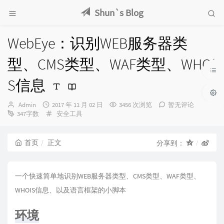
Shun`s Blog
WebEye：识别WEB服务器类
型、CMS类型、WAF类型、WHOI
S信息
博
发
Admin
2017 年 11 月 02 日
3456 次浏览
暂无评论
主：
布
分
347字数
安全工具
时
类：
间：
首页
正文
分享到：
一个快速简单地识别WEB服务器类型、CMS类型、WAF类型、
WHOIS信息、以及语言框架的小脚本
环境