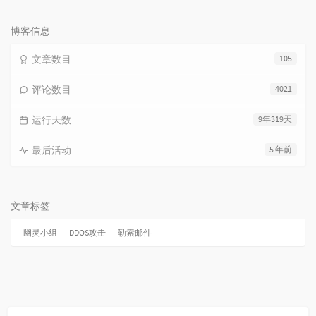
览
次
数:
博客信息
文章数目
105
评论数目
4021
运行天数
9年319天
最后活动
5 年前
文章标签
幽灵小组
DDOS攻击
勒索邮件