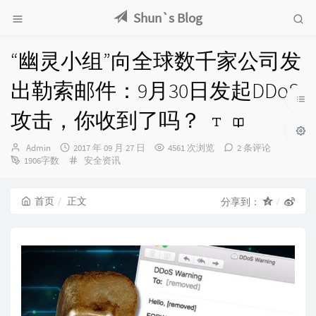
Shun`s Blog
“幽灵小组”向全球数千家公司发
出勒索邮件：9月30日发起DDoS
攻击，你收到了吗？
博
发
Admin
2017 年 09 月 27 日
4561 次浏览
2 条评论
主：
布
分
1906字数
安全资讯
时
类：
间：
首页
正文
分享到：