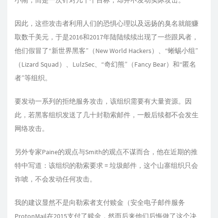
小闹，而是一次针对几十个目标，却并不发动实际攻击。
因此，这些攻击者利用人们的恐惧心理以及远扬的臭名就能赚
取数千美元，于是2016和2017年陆陆续续出现了一些跟风者，
他们假冒了“新世界黑客”（New World Hackers）、“蜥蜴小组”
（Lizard Squad）、LulzSec、“奇幻熊”（Fancy Bear）和“匿名
者”等组织。
要发动一系列的拒绝服务攻击，该组织需要有大量资源。因
此，若黑客组织发送了几十封勒索邮件，一般后续都不会发生
网络攻击。
另外专家Paine的观点与Smith的观点不谋而合，他在近期的推
特中写道：该组织的勒索要求 = 垃圾邮件，这个山寨组织只会
诈唬，不会发动任何攻击。
我的建议显然不是向勒索者支付赎金（安全电子邮件服务
ProtonMail在2015支付了赎金，然而后来他们后悔做了这个决