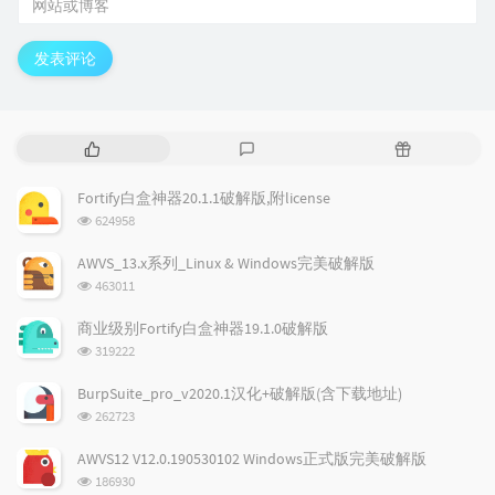
发表评论
热
最
随
门
新
机
文
评
文
Fortify白盒神器20.1.1破解版,附license
章
论
章
浏
624958
览
次
AWVS_13.x系列_Linux & Windows完美破解版
数:
浏
463011
览
次
商业级别Fortify白盒神器19.1.0破解版
数:
浏
319222
览
次
BurpSuite_pro_v2020.1汉化+破解版(含下载地址)
数:
浏
262723
览
次
AWVS12 V12.0.190530102 Windows正式版完美破解版
数:
浏
186930