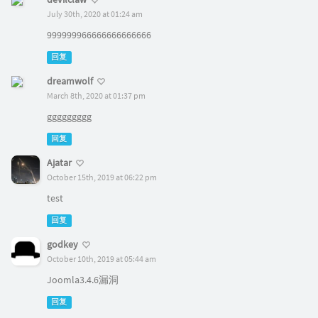
July 30th, 2020 at 01:24 am
999999966666666666666
回复
dreamwolf
March 8th, 2020 at 01:37 pm
ggggggggg
回复
Ajatar
October 15th, 2019 at 06:22 pm
test
回复
godkey
October 10th, 2019 at 05:44 am
Joomla3.4.6漏洞
回复