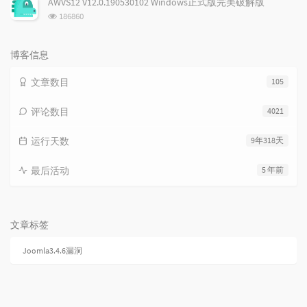
AWVS12 V12.0.190530102 Windows正式版完美破解版
数:
浏
186860
览
次
数:
博客信息
文章数目
105
评论数目
4021
运行天数
9年318天
最后活动
5 年前
文章标签
Joomla3.4.6漏洞