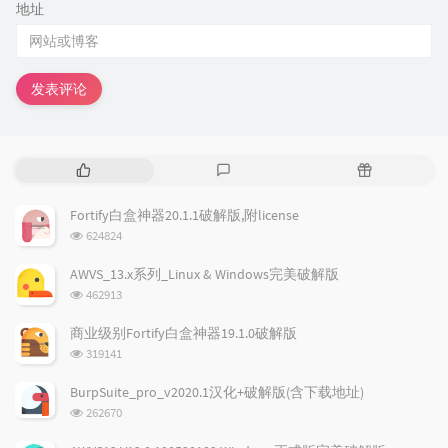
地址
发表评论
热
最
随
门
新
机
文
评
文
Fortify白盒神器20.1.1破解版,附license
章
论
章
浏
624824
览
次
AWVS_13.x系列_Linux & Windows完美破解版
数:
浏
462913
览
次
商业级别Fortify白盒神器19.1.0破解版
数:
浏
319141
览
次
BurpSuite_pro_v2020.1汉化+破解版(含下载地址)
数:
浏
262670
览
次