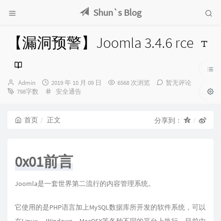
Shun`s Blog
【漏洞预警】Joomla 3.4.6 rce
博
发
Admin
2019 年 10 月 09 日
6568 次浏览
暂无评论
主：
布
分
798字数
安全通告
时
类：
间：
首页
正文
分享到：
0x01前言
Joomla是一套世界第二流行的内容管理系统。
它使用的是PHP语言加上MySQL数据库所开发的软件系统，可以