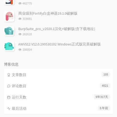
数:
浏
462775
览
次
商业级别Fortify白盒神器19.1.0破解版
数:
浏
319081
览
次
BurpSuite_pro_v2020.1汉化+破解版(含下载地址)
数:
浏
262628
览
次
AWVS12 V12.0.190530102 Windows正式版完美破解版
数:
浏
186804
览
次
数:
博客信息
文章数目
105
评论数目
4021
运行天数
9年317天
最后活动
5 年前