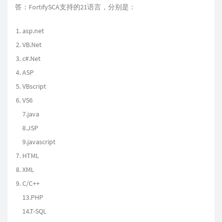
答：FortifySCA支持的21语言，分别是：
asp.net
VB.Net
c#.Net
ASP
VBscript
VS6
7.java
8.JSP
9.javascript
HTML
XML
C/C++
13.PHP
14.T-SQL