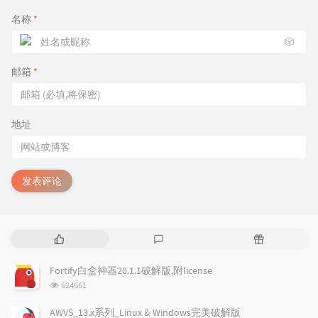
名称
*
🎲
邮箱
*
地址
发表评论
热
最
随
门
新
机
文
评
文
Fortify白盒神器20.1.1破解版,附license
章
论
章
浏
624661
览
次
AWVS_13.x系列_Linux & Windows完美破解版