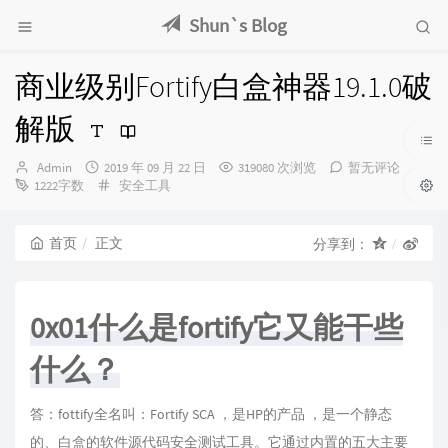
Shun`s Blog
商业级别Fortify白盒神器19.1.0破
解版
博
发
Admin
2019 年 09 月 22 日
319080 次浏览
暂无评论
主：
布
分
1222字数
安全工具
时
类：
间：
首页
正文
分享到：
0x01什么是fortify它又能干些
什么？
答：fottify全名叫：Fortify SCA ，是HP的产品 ，是一个静态
的、白盒的软件源代码安全测试工具。它通过内置的五大主要