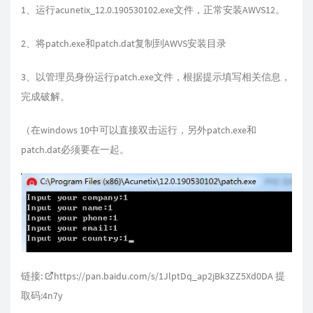
1、运行acunetix_12.0.190530102.exe文件，正常安装AWVS12。
2、将patch.exe和patch.dat复制到AWVS安装目录
3、以管理员身份运行patch.exe文件，根据提示填写相关信息，
完成破解。
（在windows 10中可以直接双击运行，另外patch.exe和
patch.dat必须要在一起。
链接:
https://pan.baidu.com/s/1JlptDq_ap2jBk3ZZ5Xd0DA
提
取码:4n7y