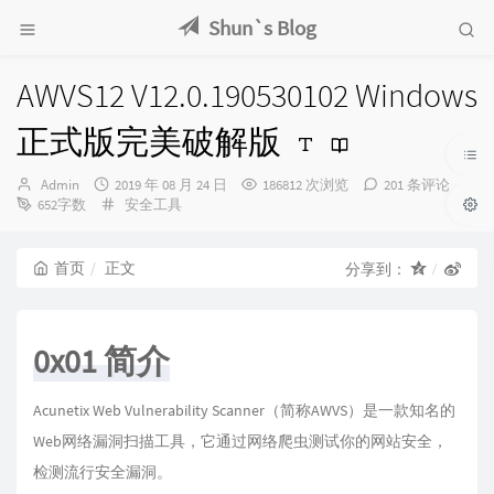
Shun`s Blog
AWVS12 V12.0.190530102 Windows
正式版完美破解版
博
发
Admin
2019 年 08 月 24 日
186812 次浏览
201 条评论
主：
布
分
652字数
安全工具
时
类：
间：
首页
正文
分享到：
0x01 简介
Acunetix Web Vulnerability Scanner（简称AWVS）是一款知名的
Web网络漏洞扫描工具，它通过网络爬虫测试你的网站安全，
检测流行安全漏洞。