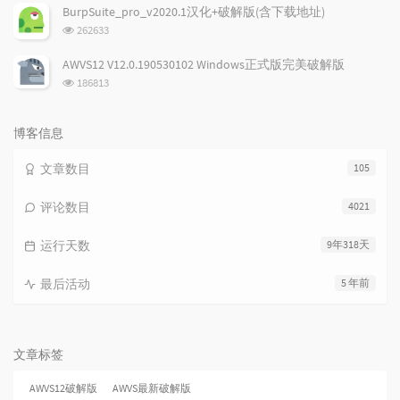
次
BurpSuite_pro_v2020.1汉化+破解版(含下载地址)
数:
浏
262633
览
次
AWVS12 V12.0.190530102 Windows正式版完美破解版
数:
浏
186813
览
次
数:
博客信息
文章数目
105
评论数目
4021
运行天数
9年318天
最后活动
5 年前
文章标签
AWVS12破解版
AWVS最新破解版