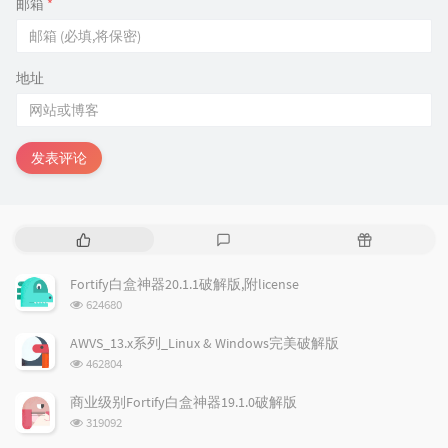
邮箱
*
地址
发表评论
热
最
随
门
新
机
文
评
文
Fortify白盒神器20.1.1破解版,附license
章
论
章
浏
624680
览
次
AWVS_13.x系列_Linux & Windows完美破解版
数:
浏
462804
览
次
商业级别Fortify白盒神器19.1.0破解版
数:
浏
319092
览