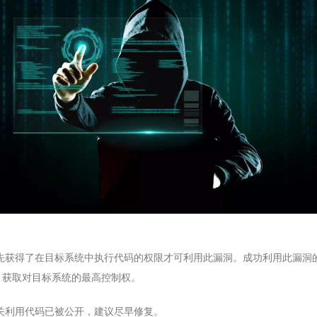
39
40
41
42
43
44
45
46
47
48
49
50
先获得了在目标系统中执行代码的权限才可利用此漏洞。成功利用此漏洞
TEM 获取对目标系统的最高控制权。
关利用代码已被公开，建议尽早修复。