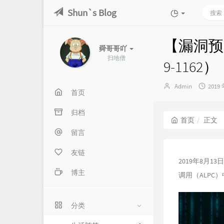
Shun`s Blog
【漏洞预警
舜哥哥吖
扫地僧
9-1162）
博
发
Admin
2019 
首页
主：
布
时
归档
间：
首页
正文
留言
友链
2019年8月1
博主
调用（ALPC）中
分类