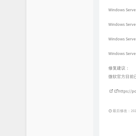
Windows Serve
Windows Server
Windows Server,
Windows Server,
修复建议：
微软官方目前
https://p
最后修改：2021 