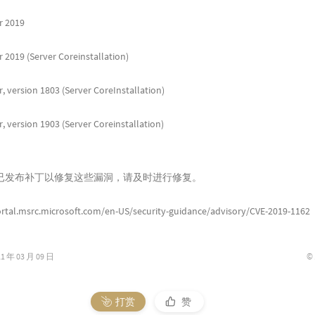
r 2019
 2019 (Server Coreinstallation)
 version 1803 (Server CoreInstallation)
 version 1903 (Server Coreinstallation)
已发布补丁以修复这些漏洞，请及时进行修复。
ortal.msrc.microsoft.com/en-US/security-guidance/advisory/CVE-2019-1162
©
年 03 月 09 日
打赏
赞