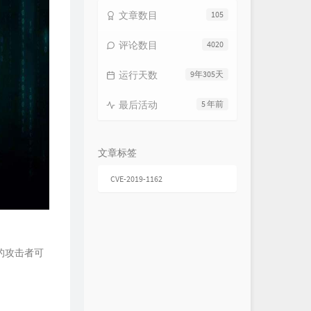
终点起点
LOKEY低调组合
文章数目
105
海啸
Soler
评论数目
4020
New day
黄子韬
即刻出发
吉克隽逸
运行天数
9年305天
飞
谭维维
最后活动
5 年前
再不疯狂我们就老了
李宇春
新的自我
A-Lin
文章标签
趁你还年轻
华晨宇
路...一直都在
陈奕迅
CVE-2019-1162
发光时代
张杰
武装
江映蓉
冒险
黄雅莉
的攻击者可