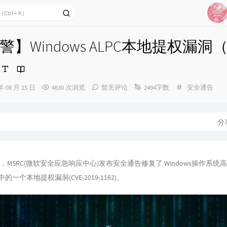
25
26
】Windows ALPC本地提权漏洞（CV
27
28
29
分
年 08 月 15 日
4630 次浏览
暂无评论
2494字数
安全通告
30
类：
31
32
分
33
34
3日，MSRC(微软安全应急响应中心)发布安全通告修复了 Windows操作系
35
的一个本地提权漏洞(CVE-2019-1162)。
36
37
38