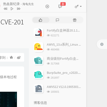
热血新纪录
新
- 海龟先生
热血新纪录
海龟先生
青春没有终点
逃跑计划
E-201
热
最
随
我的未来式
郭采洁
门
新
机
big up 咆哮
尚雯婕
文
评
文
Fortify白盒神器20.1.1破解版,附license
章
论
章
就现在
吴莫愁
浏
622271
览
骄傲的少年
南征北战NZBZ
次
AWVS_13.x系列_Linux & Windows完美破解版
数:
浏
青春留言
刘瑞琦
460486
览
我在飞
萧敬腾
次
享到：
商业级别Fortify白盒神器19.1.0破解版
数:
浏
317068
天亮就飞吧
蒋敦豪
览
次
放心去飞
欧豪 / 杨洋 / 胡夏
BurpSuite_pro_v2020.1汉化+破解版(含下载地址)
数:
统高级本地过程
浏
261697
我要飞
F.I.R.飞儿乐团
览
次
奔跑在孤傲的路上
旅行团乐队
AWVS12 V12.0.190530102 Windows正式版完美破解版
数:
浏
185601
奔
孙燕姿
览
次
奔跑吧兄弟
筷子兄弟
博客信息
数: