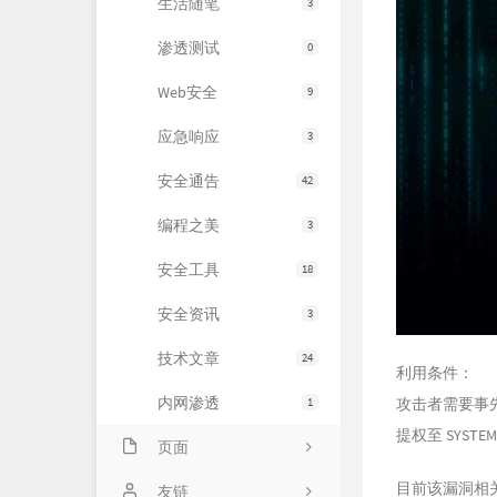
生活随笔
3
渗透测试
0
Web安全
9
应急响应
3
安全通告
42
编程之美
3
安全工具
18
安全资讯
3
技术文章
24
利用条件：
内网渗透
1
攻击者需要事
提权至 SYS
页面
目前该漏洞相
About
友链