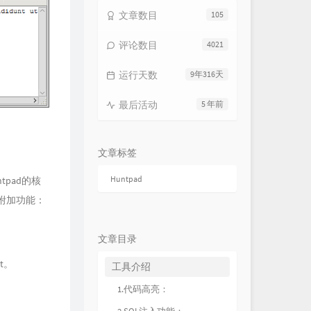
文章数目
105
评论数目
4021
运行天数
9年316天
最后活动
5 年前
文章标签
Huntpad
ntpad的核
附加功能：
文章目录
pt。
工具介绍
1.代码高亮：