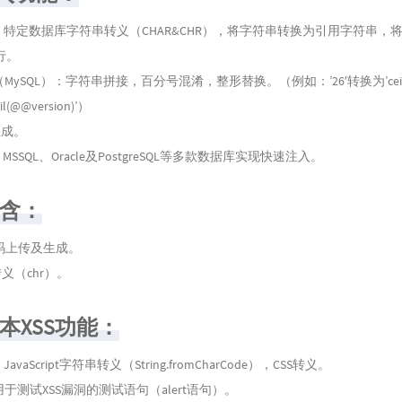
：特定数据库字符串转义（CHAR&CHR），将字符串转换为引用字符串，
行。
MySQL）：字符串拼接，百分号混淆，整形替换。（例如：’26′转换为’ceil(pi()
ceil(@@version)’）
生成。
、MSSQL、Oracle及PostgreSQL等多款数据库实现快速注入。
包含：
l代码上传及生成。
转义（chr）。
脚本XSS功能：
vaScript字符串转义（String.fromCharCode），CSS转义。
用于测试XSS漏洞的测试语句（alert语句）。