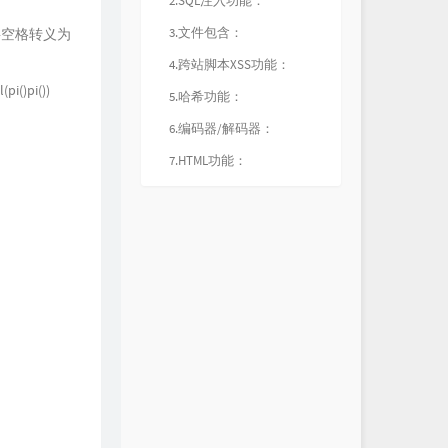
2.SQL注入功能：
3.文件包含：
将空格转义为
4.跨站脚本XSS功能：
pi())
5.哈希功能：
6.编码器/解码器：
7.HTML功能：