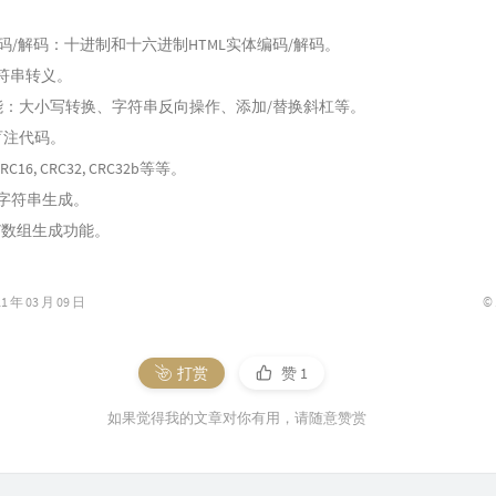
体编码/解码：十进制和十六进制HTML实体编码/解码。
pt字符串转义。
功能：大小写转换、字符串反向操作、添加/替换斜杠等。
盲注代码。
C16, CRC32, CRC32b等等。
出字符串生成。
串/数组生成功能。
©
年 03 月 09 日
打赏
赞
1
如果觉得我的文章对你有用，请随意赞赏