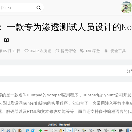
43
44
ad： 一款专为渗透测试人员设计的Not
45
46
47
分
年 05 月 21 日
36262 次浏览
暂无评论
1383字数
安全工具
48
类：
49
50
分
是一款名叫Huntpad的Notepad应用程序，Huntpad由Syhunt公司
人员以及漏洞hunter们提供的实用程序，它自带了一套常用注入字符串生
器、解码器以及HTML和文本修改功能等等，而且还支持多种编程语言的