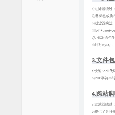
a)过滤器绕过
朋友
堕络's Blog
注释标签或换
时光机
颓废's Blog
b)过滤器绕过（
留言互动
法海之路
(!!!pi()+true)+
c)UNION语句
文章归档
TRY`s Blog
d)针对MySQL
渊龙Sec团队博客
3.文件
FairGuard反外挂
网络安全技术博客
a)快速Shel
b)PHP字符串
4.跨站
a)过滤器绕过：Ja
b)提供了各种