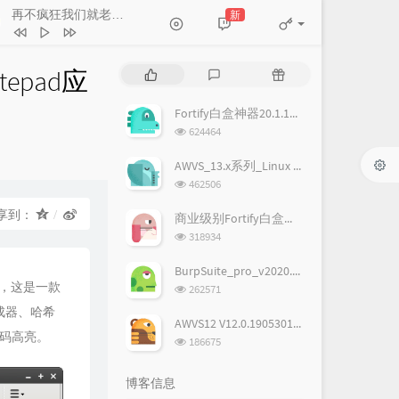
再不疯狂我们就老了
新
- 李宇春
飞
谭维维
再不疯狂我们就老了
李宇春
epad应
热
最
随
新的自我
A-Lin
门
新
机
趁你还年轻
华晨宇
文
评
文
Fortify白盒神器20.1.1破解版,附license
章
论
章
路...一直都在
陈奕迅
浏
624464
览
发光时代
张杰
次
AWVS_13.x系列_Linux & Windows完美破解版
数:
浏
武装
江映蓉
462506
览
冒险
黄雅莉
次
享到：
商业级别Fortify白盒神器19.1.0破解版
数:
浏
318934
览
次
BurpSuite_pro_v2020.1汉化+破解版(含下载地址)
数:
开发，这是一款
浏
262571
览
成器、哈希
次
AWVS12 V12.0.190530102 Windows正式版完美破解版
数:
代码高亮。
浏
186675
览
次
博客信息
数: