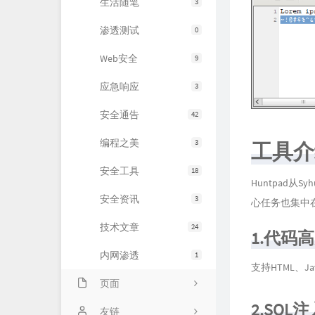
生活随笔
3
渗透测试
0
Web安全
9
应急响应
3
安全通告
42
编程之美
3
工具介
安全工具
18
Huntpad从Sy
安全资讯
3
心任务也集中
技术文章
24
1.代码
内网渗透
1
支持HTML、Jav
页面
2.SQL
About
友链