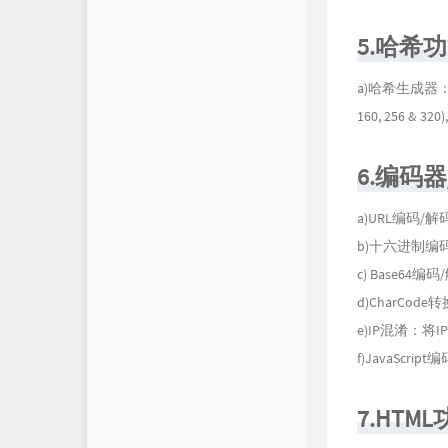
5.哈希
a)哈希生成器：MD5, 
160, 256 & 320)
6.编码
a)URL编码/解
b)十六进制
c) Base64编
d)CharCode
e)IP混淆：将
f)JavaScrip
7.HTM