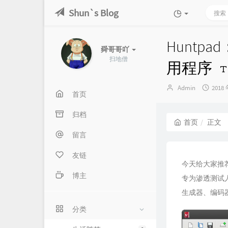
Shun`s Blog
Huntp
舜哥哥吖
扫地僧
用程序
博
发
Admin
2018 
首页
主：
布
时
归档
间：
首页
正文
留言
友链
今天给大家推荐的
博主
专为渗透测试
生成器、编码
分类